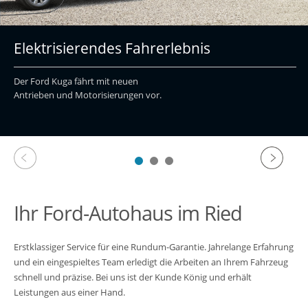
Elektrisierendes Fahrerlebnis
Der Ford Kuga fährt mit neuen
Antrieben und Motorisierungen vor.
Ihr Ford-Autohaus im Ried
Erstklassiger Service für eine Rundum-Garantie. Jahrelange Erfahrung
und ein eingespieltes Team erledigt die Arbeiten an Ihrem Fahrzeug
schnell und präzise. Bei uns ist der Kunde König und erhält
Leistungen aus einer Hand.